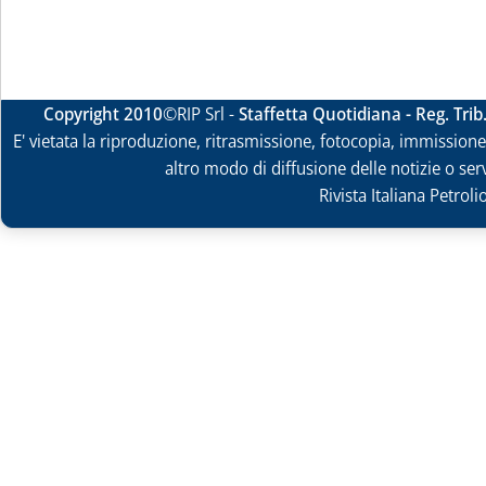
Copyright 2010
©RIP Srl -
Staffetta Quotidiana - Reg. Tri
E' vietata la riproduzione, ritrasmissione, fotocopia, immissione 
altro modo di diffusione delle notizie o ser
Rivista Italiana Petrol