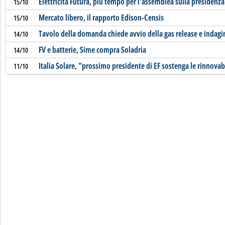
Elettricità Futura, più tempo per l'assemblea sulla presidenza
15/10
Mercato libero, il rapporto Edison-Censis
15/10
Tavolo della domanda chiede avvio della gas release e indagi
14/10
FV e batterie, Sime compra Soladria
14/10
Italia Solare, "prossimo presidente di EF sostenga le rinnovab
11/10