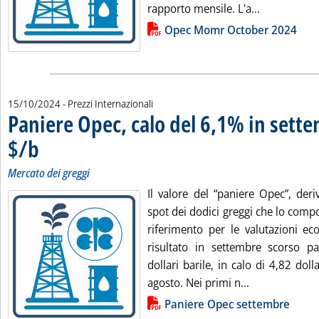
Leggi tutta 
rapporto mensile. L'a...
Lista allegati PDF alla notizia
Opec Momr October 2024
15/10/2024
- Prezzi Internazionali
Paniere Opec, calo del 6,1% in sett
$/b
. Sottotitolo: Mercato dei greggi
. Pubblicata martedì 15 ottobre 2024 alle 11.19.
Mercato dei greggi
Il valore del “paniere Opec”, deri
spot dei dodici greggi che lo com
riferimento per le valutazioni ec
risultato in settembre scorso p
dollari barile, in calo di 4,82 doll
Leggi tutta la
agosto. Nei primi n...
Lista allegati PDF alla notizia
Paniere Opec settembre