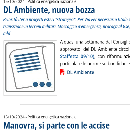
15/10/2024
- Politica energetica nazionale
DL Ambiente, nuova bozza
. Sottotitolo: Priorità iter a progetti esteri "strategici". Per Via Fer necessario titolo su te
. Pubblicata martedì 15 ottobre 2024 alle 18.9.
Priorità iter a progetti esteri "strategici". Per Via Fer necessario titol
transizione in terreni militari. Stoccaggio d'emergenza, proroga al Gse,
mld
A quasi una settimana dal Consiglio
approvato, del DL Ambiente circ
Staffetta 09/10)
, con riformulaz
particolare le norme su bonifiche e
Lista allegati PDF alla notizia
DL Ambiente
15/10/2024
- Politica energetica nazionale
Manovra, si parte con le accise
. Sottotitolo: 
. Pubblicata m