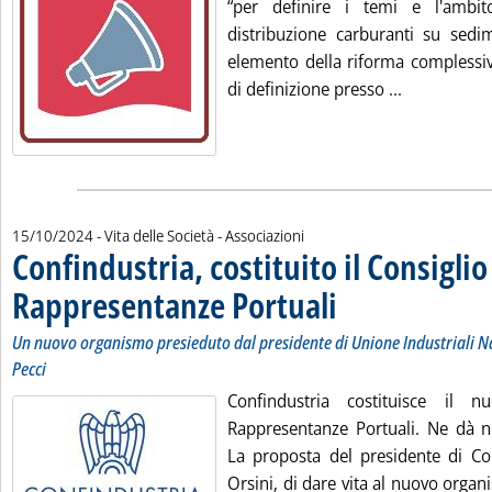
“per definire i temi e l'ambit
distribuzione carburanti su sed
elemento della riforma complessiv
Leggi tutta
di definizione presso ...
15/10/2024
- Vita delle Società - Associazioni
Confindustria, costituito il Consiglio
Rappresentanze Portuali
. Sottotitolo: Un nuovo organi
. Pubblicata martedì 15 ottob
Un nuovo organismo presieduto dal presidente di Unione Industriali N
Pecci
Confindustria costituisce il n
Rappresentanze Portuali. Ne dà n
La proposta del presidente di Co
Orsini, di dare vita al nuovo orga