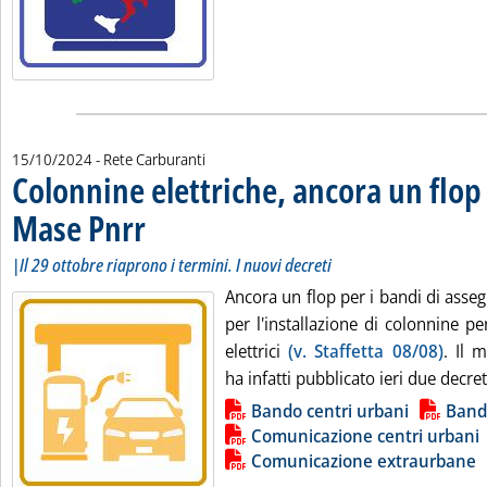
15/10/2024
- Rete Carburanti
Colonnine elettriche, ancora un flop
Mase Pnrr
. Sottotitolo: |Il 29 ottobre riaprono i termini. I nuovi decreti
. Pubblicata martedì 15 ottobre 2024 alle 16.55.
|Il 29 ottobre riaprono i termini. I nuovi decreti
Ancora un flop per i bandi di asse
per l'installazione di colonnine per
elettrici
(v. Staffetta 08/08)
. Il 
ha infatti pubblicato ieri due decreti
Lista allegati PDF alla notizia
Bando centri urbani
Band
Comunicazione centri urbani
Comunicazione extraurbane