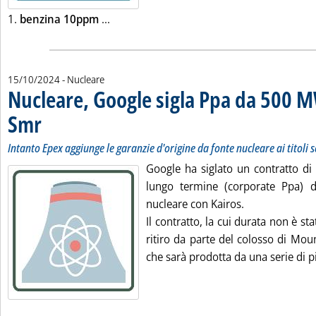
Leggi tutta la notizia: 'Listini mercato p
1.
benzina 10ppm
...
15/10/2024
- Nucleare
Nucleare, Google sigla Ppa da 500 M
Smr
. Sottotitolo: Intanto Epex aggiunge le garanzie d'origine da fonte nucleare ai titol
. Pubblicata martedì 15 ottobre 2024 alle 9.15.
Intanto Epex aggiunge le garanzie d'origine da fonte nucleare ai titoli 
Google ha siglato un contratto di 
lungo termine (corporate Ppa)
nucleare con Kairos.
Il contratto, la cui durata non è sta
ritiro da parte del colosso di Mou
che sarà prodotta da una serie di pic