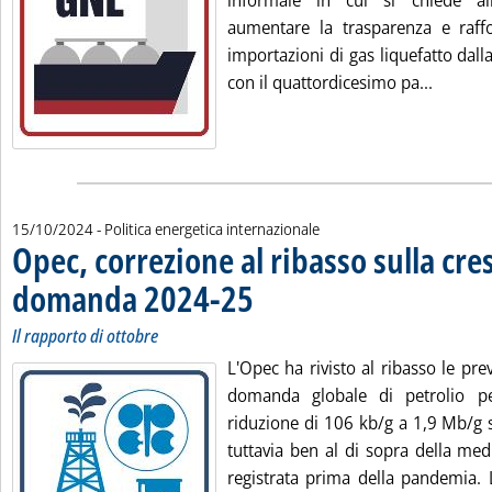
informale in cui si chiede al
aumentare la trasparenza e raffor
importazioni di gas liquefatto dalla
Leggi t
con il quattordicesimo pa...
15/10/2024
- Politica energetica internazionale
Opec, correzione al ribasso sulla cres
domanda 2024-25
. Sottotitolo: Il rapporto di ottobre
. Pubblicata martedì 15 ottobre 2024 alle 11.
Il rapporto di ottobre
L'Opec ha rivisto al ribasso le prev
domanda globale di petrolio p
riduzione di 106 kb/g a 1,9 Mb/g 
tuttavia ben al di sopra della med
registrata prima della pandemia. L