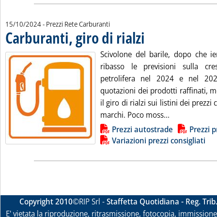
15/10/2024
- Prezzi Rete Carburanti
Carburanti, giro di rialzi
. Pubblicata martedì 15 ottobre
Scivolone del barile, dopo che ier
ribasso le previsioni sulla cr
petrolifera nel 2024 e nel 20
quotazioni dei prodotti raffinati, 
il giro di rialzi sui listini dei prezz
Leggi tutta la 
marchi. Poco moss...
Lista allegati PDF alla notizia
Prezzi autostrade
Prezzi p
Variazioni prezzi consigliati
Copyright 2010
©RIP Srl -
Staffetta Quotidiana - Reg. Tri
E' vietata la riproduzione, ritrasmissione, fotocopia, immissione 