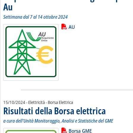
Au
. Sottotitolo: Settimana dal 7 al 14 ottobre 2024
. Pubblicata martedì 15 ottobre 2024 alle 9.33.
Settimana dal 7 al 14 ottobre 2024
Lista allegati PDF alla notizia
Leggi tutta la notizia: 'Acquisti s
AU
15/10/2024
- Elettricità - Borsa Elettrica
Risultati della Borsa elettrica
. Sottotitolo: a cur
. Pubblicata marted
a cura dell'Unità Monitoraggio, Analisi e Statistiche del GME
Lista allegati PDF alla notizia
Leggi tutta la notizia: 'Risultati de
Borsa GME