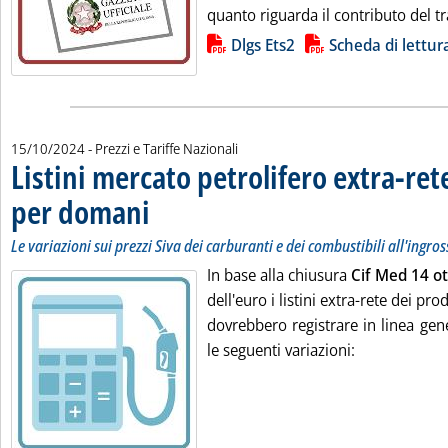
quanto riguarda il contributo del tr
Lista allegati PDF alla notizia
Dlgs Ets2
Scheda di lettur
15/10/2024
- Prezzi e Tariffe Nazionali
Listini mercato petrolifero extra-ret
per domani
. Sottotitolo: Le variazioni sui prezzi Siva dei carburanti e dei c
. Pubblicata martedì 15 ottobre 2024 alle 9.25.
Le variazioni sui prezzi Siva dei carburanti e dei combustibili all'ingro
In base alla chiusura
Cif Med 14 o
dell'euro i listini extra-rete dei pr
dovrebbero registrare in linea gene
le seguenti variazioni: