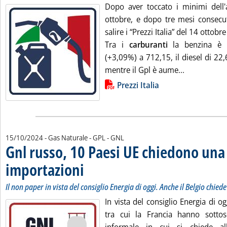
Dopo aver toccato i minimi dell
ottobre, e dopo tre mesi consecut
salire i “Prezzi Italia” del 14 ottobr
Tra i
carburanti
la benzina è s
(+3,09%) a 712,15, il diesel di 22
Leggi tutta 
mentre il Gpl è aume...
Lista allegati PDF alla notizia
Prezzi Italia
15/10/2024
- Gas Naturale - GPL - GNL
Gnl russo, 10 Paesi UE chiedono una 
importazioni
. Sottotitolo: Il non paper in vista del consiglio Energia di o
. Pubblicata martedì 15 ottobre 2024 alle 12.12.
Il non paper in vista del consiglio Energia di oggi. Anche il Belgio chiede
In vista del consiglio Energia di og
tra cui la Francia hanno sotto