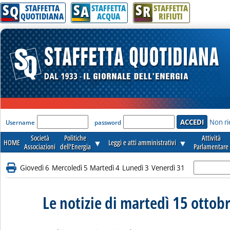
S
S
S
Q
A
R
STAFFETTA
STAFFETTA
STAFFETTA
QUOTIDIANA
ACQUA
RIFIUTI
'Modulo Login per accedere'
Non ri
Username
password
Società
Politiche
Attività
HOME
▼
Leggi e atti amministrativi
▼
Associazioni
dell'Energia
Parlamentare
Giovedì 6
Mercoledì 5
Martedì 4
Lunedì 3
Venerdì 31
Le notizie di martedì 15 ottob