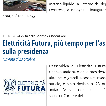
metano liquido) all'interno del de
Ferrarese, a Bologna. L'inauguraz
Leggi tutta la notizia: 'Gnl, al via impi
nota, si è tenuta oggi...
15/10/2024
- Vita delle Società - Associazioni
Elettricità Futura, più tempo per l'
sulla presidenza
. Sottotitolo: Rinviata al 23 ottobre
. Pubblicata martedì 15 ottobre 2024 alle 15.3.
Rinviata al 23 ottobre
L'assemblea di Elettricità Futu
rinnovo anticipato della presidenz
altre sette grandi associate insod
attuale, è stata rinviata al 23 ot
andare "verso una soluzione più
Leggi tutta 
sabato il Corriere del...