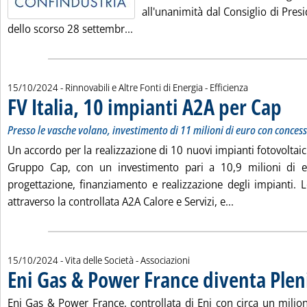
all'unanimità dal Consiglio di Pres
Leggi tutta la notizia: 'Confindustri
dello scorso 28 settembr...
15/10/2024
- Rinnovabili e Altre Fonti di Energia - Efficienza
FV Italia, 10 impianti A2A per Cap
. Sotto
. Pubbl
Presso le vasche volano, investimento di 11 milioni di euro con conces
Un accordo per la realizzazione di 10 nuovi impianti fotovoltaici
Gruppo Cap, con un investimento pari a 10,9 milioni di eu
progettazione, finanziamento e realizzazione degli impianti.
Leggi tutta la n
attraverso la controllata A2A Calore e Servizi, e...
15/10/2024
- Vita delle Società - Associazioni
Eni Gas & Power France diventa Plen
Eni Gas & Power France, controllata di Eni con circa un milione