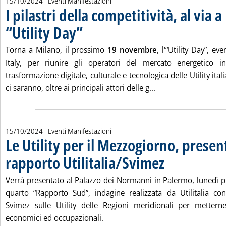
15/10/2024
- Eventi Manifestazioni
I pilastri della competitività, al via a
“Utility Day”
. Pubblicata martedì 15 ottobre 2024 alle 15.18.
Torna a Milano, il prossimo
19 novembre
, l'“Utility Day”, e
Italy, per riunire gli operatori del mercato energetico i
trasformazione digitale, culturale e tecnologica delle Utility it
Leggi tutta la notizi
ci saranno, oltre ai principali attori delle g...
15/10/2024
- Eventi Manifestazioni
Le Utility per il Mezzogiorno, prese
rapporto Utilitalia/Svimez
. Pubblicata martedì 15 o
Verrà presentato al Palazzo dei Normanni in Palermo, lunedì
quarto “Rapporto Sud”, indagine realizzata da Utilitalia co
Svimez sulle Utility delle Regioni meridionali per mettern
economici ed occupazionali.