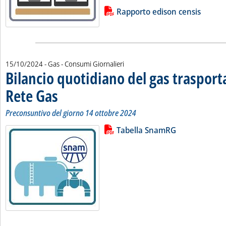
Lista allegati PDF alla notizia
Rapporto edison censis
15/10/2024
- Gas - Consumi Giornalieri
Bilancio quotidiano del gas traspor
Rete Gas
. Sottotitolo: Preconsuntivo del giorno 14 ottobre 2024
. Pubblicata martedì 15 ottobre 2024 alle 12.47.
Preconsuntivo del giorno 14 ottobre 2024
Lista allegati PDF alla notizia
Leggi tutta la notizia: 'Bilancio 
Tabella SnamRG