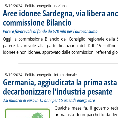
15/10/2024
- Politica energetica nazionale
Aree idonee Sardegna, via libera anc
commissione Bilancio
. Sottotitolo: Parere favorevole al f
. Pubblicata martedì 15 ottobre 2024 
Parere favorevole al fondo da 678 mln per l'autoconsumo
Oggi la commissione Bilancio del Consiglio regionale della
parere favorevole alla parte finanziaria del Ddl 45 sull'ind
idonee e non idonee, approvato dalle commissioni referenti giov
15/10/2024
- Politica energetica internazionale
Germania, aggiudicata la prima asta
decarbonizzare l'industria pesante
. So
. Pu
2,8 miliardi di euro in 15 anni per 15 aziende energivore
Qualche mese fa, il governo tede
prima asta di un pacchetto da deci