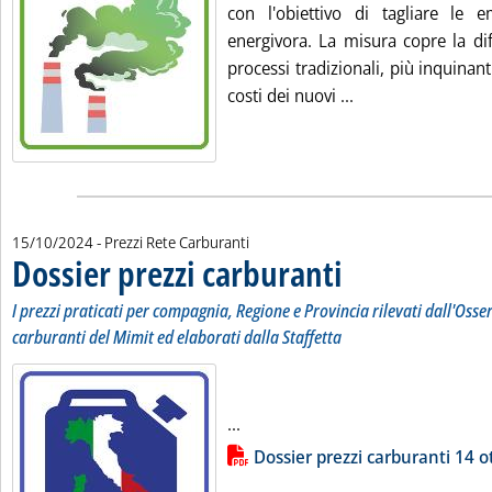
con l'obiettivo di tagliare le em
energivora. La misura copre la dif
processi tradizionali, più inquinan
Leggi tutta la no
costi dei nuovi ...
15/10/2024
- Prezzi Rete Carburanti
Dossier prezzi carburanti
. Sottotitolo: I prezzi pratic
. Pubblicata martedì 15 otto
I prezzi praticati per compagnia, Regione e Provincia rilevati dall'Osse
carburanti del Mimit ed elaborati dalla Staffetta
Leggi tutta la notizia: 'Dossier p
...
Lista allegati PDF alla notizia
Dossier prezzi carburanti 14 o