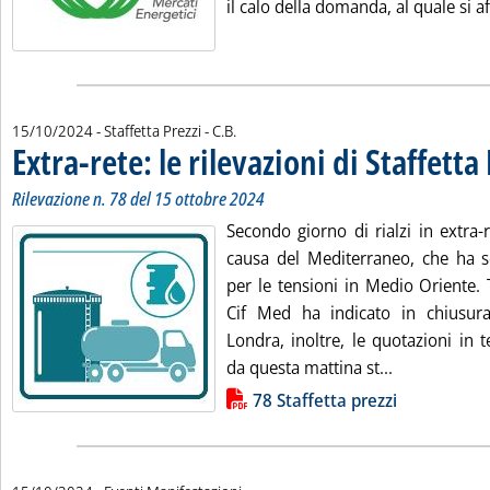
il calo della domanda, al quale si a
di:
15/10/2024
- Staffetta Prezzi -
C.B.
Extra-rete: le rilevazioni di Staffetta
Rilevazione n. 78 del 15 ottobre 2024
Secondo giorno di rialzi in extra-r
causa del Mediterraneo, che ha se
per le tensioni in Medio Oriente. 
Cif Med ha indicato in chiusur
Londra, inoltre, le quotazioni in 
Leggi tutta l
da questa mattina st...
Lista allegati PDF alla notizia
78 Staffetta prezzi