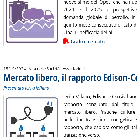
nuove stime dell'Opec, che ha nuo
2024 e il 2025 le prospettive 
domanda globale di petrolio, in
quinto mese consecutivo di calo de
Leggi tut
Cina. L'inefficacia dei pi...
Lista allegati PDF alla notizia
Grafici mercato
15/10/2024
- Vita delle Società - Associazioni
Mercato libero, il rapporto Edison-C
Presentato ieri a Milano
Ieri a Milano, Edison e Censis han
rapporto congiunto dal titolo
mercato libero. Pratiche, culture 
nelle due transizioni: energetica e
rapporto, che esplora come gli ita
Leggi tutta la n
transizione verso...