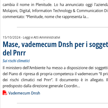
cambia il nome in Plenitude. Lo ha annunciato oggi l'aziend
Molajoni, Digital, Information Technology & Communication Dir
Leggi tutta
commentato: “Plenitude, nome che rappresenta la...
15/10/2024
- Leggi e Atti Amministrativi
Mase, vademecum Dnsh per i soggett
del Pnrr
. Sottotitolo: Sui rischi climatici
. Pubblicata martedì 15 ottobre 2024 alle 17.18.
Sui rischi climatici
Il ministero dell'Ambiente ha messo a disposizione dei soggetti
del Piano di ripresa di propria competenza il vademecum “Il prin
dei rischi climatici nel Pnrr”. Il documento è in allegato.
Leggi tutta la n
predisposto dalla direzione generale Coordin...
Lista allegati PDF alla notizia
Vademecum Dnsh