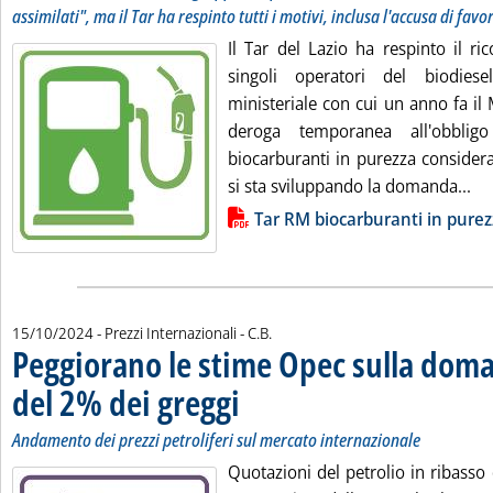
assimilati", ma il Tar ha respinto tutti i motivi, inclusa l'accusa di favor
Il Tar del Lazio ha respinto il ri
singoli operatori del biodies
ministeriale con cui un anno fa il
deroga temporanea all'obblig
biocarburanti in purezza considerat
Leg
si sta sviluppando la domanda...
Lista allegati PDF alla notizia
Tar RM biocarburanti in pure
di:
15/10/2024
- Prezzi Internazionali -
C.B.
Peggiorano le stime Opec sulla dom
del 2% dei greggi
. Sottotitolo: Andamento dei prezzi petroliferi s
. Pubblicata martedì 15 ottobre 2024 alle 13.41.
Andamento dei prezzi petroliferi sul mercato internazionale
Quotazioni del petrolio in ribasso