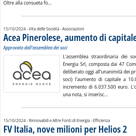
Leggi tutta la notizia: 'Le Utility per 
Oltre alla consueta fo...
15/10/2024
- Vita delle Società - Associazioni
Acea Pinerolese, aumento di capital
Approvato dall'assemblea dei soci
L'assemblea straordinaria dei so
Energia Srl, composta dai 47 Comu
deliberato oggi all'unanimità dei pr
soci) l'aumento di capitale a 1
incremento di 6.037.500 euro. L'o
Leggi tutta l
una nota, si inserisc...
15/10/2024
- Rinnovabili e Altre Fonti di Energia - Efficienza
FV Italia, nove milioni per Helios 2
. Sott
. Pubb