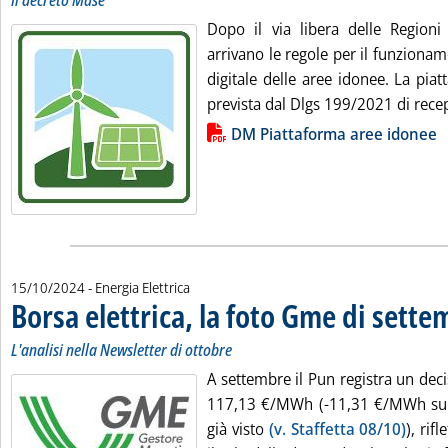
Il decreto Mase
Dopo il via libera delle Region
arrivano le regole per il funziona
digitale delle aree idonee. La pia
prevista dal Dlgs 199/2021 di recep
Lista allegati PDF alla notizia
DM Piattaforma aree idonee
15/10/2024
- Energia Elettrica
Borsa elettrica, la foto Gme di sett
L'analisi nella Newsletter di ottobre
A settembre il Pun registra un deci
117,13 €/MWh (-11,31 €/MWh su
già visto
(v. Staffetta 08/10)
), rif