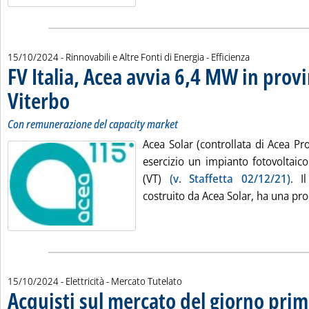
15/10/2024
- Rinnovabili e Altre Fonti di Energia - Efficienza
FV Italia, Acea avvia 6,4 MW in provi
Viterbo
. Sottotitolo: Con remunerazione del capacity market
. Pubblicata martedì 15 ottobre 2024 alle 11.17.
Con remunerazione del capacity market
Acea Solar (controllata di Acea P
esercizio un impianto fotovoltai
(VT)
(v. Staffetta 02/12/21)
. I
costruito da Acea Solar, ha una prod
15/10/2024
- Elettricità - Mercato Tutelato
Acquisti sul mercato del giorno prim