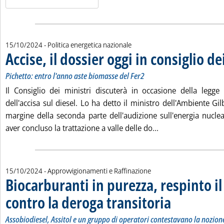
15/10/2024
- Politica energetica nazionale
Accise, il dossier oggi in consiglio de
Pichetto: entro l'anno aste biomasse del Fer2
Il Consiglio dei ministri discuterà in occasione della legge
dell'accisa sul diesel. Lo ha detto il ministro dell'Ambiente Gil
margine della seconda parte dell'audizione sull'energia nucl
Leggi tutta la notiz
aver concluso la trattazione a valle delle do...
15/10/2024
- Approvvigionamenti e Raffinazione
Biocarburanti in purezza, respinto il
contro la deroga transitoria
. Sottotitolo: Assobiod
. Pubblicata martedì 1
Assobiodiesel, Assitol e un gruppo di operatori contestavano la nozione