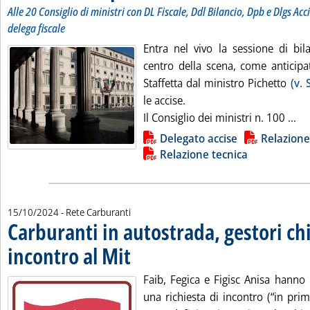
Alle 20 Consiglio di ministri con DL Fiscale, Ddl Bilancio, Dpb e Dlgs Acc
delega fiscale
Entra nel vivo la sessione di bil
centro della scena, come anticipa
Staffetta dal ministro Pichetto
(v. 
le accise.
Leg
Il Consiglio dei ministri n. 100 ...
Lista allegati PDF alla notizia
Delegato accise
Relazione 
Relazione tecnica
15/10/2024
- Rete Carburanti
Carburanti in autostrada, gestori c
incontro al Mit
. Pubblicata martedì 15 ottobre 2024 alle 17.27.
Faib, Fegica e Figisc Anisa hanno 
una richiesta di incontro (“in primi