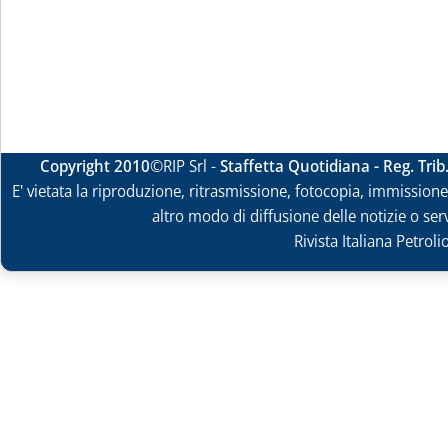
Copyright 2010
©RIP Srl -
Staffetta Quotidiana - Reg. Tri
E' vietata la riproduzione, ritrasmissione, fotocopia, immissione 
altro modo di diffusione delle notizie o ser
Rivista Italiana Petrol