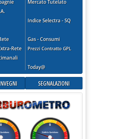
pagnie
Mercato Tutelato
.A.
Indice Selectra - SQ
Rete
Gas - Consumi
xtra-Rete
Prezzi Contratto GPL
timanali
Today@
CONVEGNI
SEGNALAZIONI