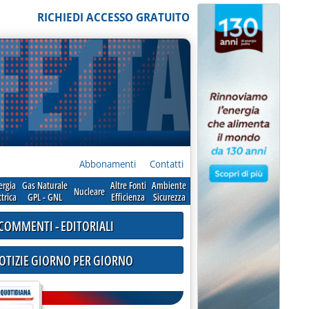
RICHIEDI ACCESSO GRATUITO
Abbonamenti
Contatti
ergia
Gas Naturale
Altre Fonti
Ambiente
Nucleare
ttrica
GPL - GNL
Efficienza
Sicurezza
COMMENTI - EDITORIALI
NOTIZIE GIORNO PER GIORNO