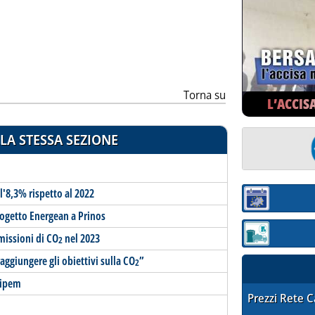
ia
Torna su
L’ACCIS
LA STESSA SEZIONE
l'8,3% rispetto al 2022
Sezione:
progetto Energean a Prinos
missioni di CO
nel 2023
Sezione: quotaz
2
raggiungere gli obiettivi sulla CO
”
2
aipem
STAFFETTA PRE
Prezzi Rete 