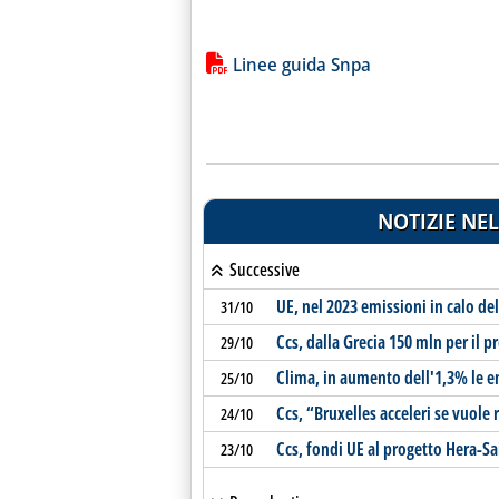
Lista allegati PDF alla notiz
Linee guida Snpa
NOTIZIE NEL
Successive
UE, nel 2023 emissioni in calo del
31/10
Ccs, dalla Grecia 150 mln per il 
29/10
Clima, in aumento dell'1,3% le e
25/10
Ccs, “Bruxelles acceleri se vuole 
24/10
Ccs, fondi UE al progetto Hera-S
23/10