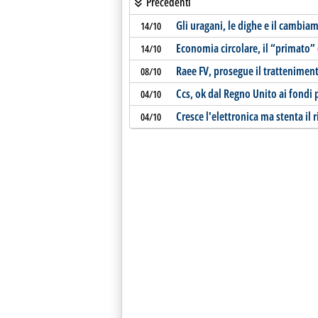
Precedenti
Gli uragani, le dighe e il cambia
14/10
Economia circolare, il “primato” d
14/10
Raee FV, prosegue il tratteniment
08/10
Ccs, ok dal Regno Unito ai fondi 
04/10
Cresce l'elettronica ma stenta il ri
04/10