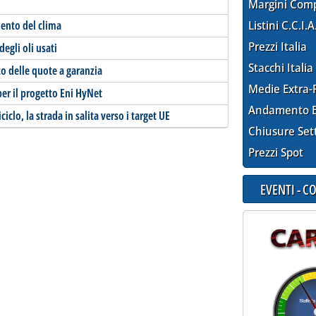
Margini Com
mento del clima
Listini C.C.I.A
Prezzi Italia
egli oli usati
Stacchi Italia
o delle quote a garanzia
Medie Extra-
per il progetto Eni HyNet
Andamento E
ciclo, la strada in salita verso i target UE
Chiusure Set
Prezzi Spot
EVENTI - 