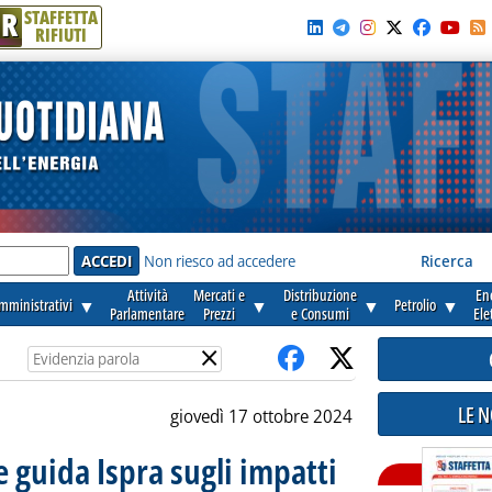
R
STAFFETTA
RIFIUTI
e'
Non riesco ad accedere
Ricerca
Attività
Mercati e
Distribuzione
En
amministrativi
▼
▼
▼
Petrolio
▼
Parlamentare
Prezzi
e Consumi
Ele
×
LE 
giovedì 17 ottobre 2024
ee guida Ispra sugli impatti