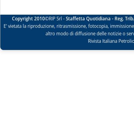
Copyright 2010
©RIP Srl -
Staffetta Quotidiana - Reg. Tri
E' vietata la riproduzione, ritrasmissione, fotocopia, immissione 
altro modo di diffusione delle notizie o ser
Rivista Italiana Petrol