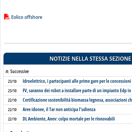
Lista allegati PDF alla notizia
Eolico offshore
NOTIZIE NELLA STESSA SEZIONE
Successive
Idroelettrico, i partecipanti alle prime gare per le concessioni
23/10
FV, saranno dei robot a installare parte di un impianto Edp i
23/10
Certificazione sostenibilità biomassa legnosa, associazioni c
22/10
Aree idonee, il Tar non anticipa l'udienza
22/10
DL Ambiente, Anev: colpo mortale per le rinnovabili
22/10