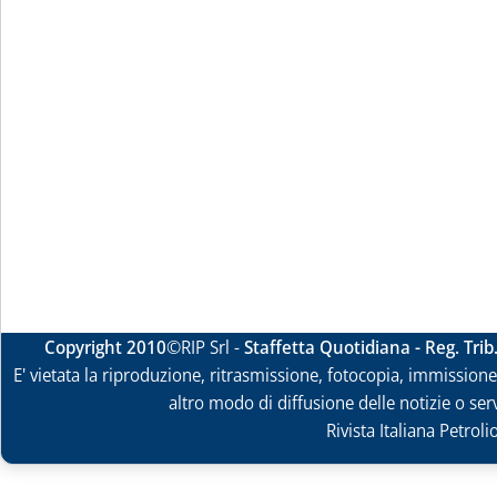
Copyright 2010
©RIP Srl -
Staffetta Quotidiana - Reg. Tri
E' vietata la riproduzione, ritrasmissione, fotocopia, immissione 
altro modo di diffusione delle notizie o ser
Rivista Italiana Petrol