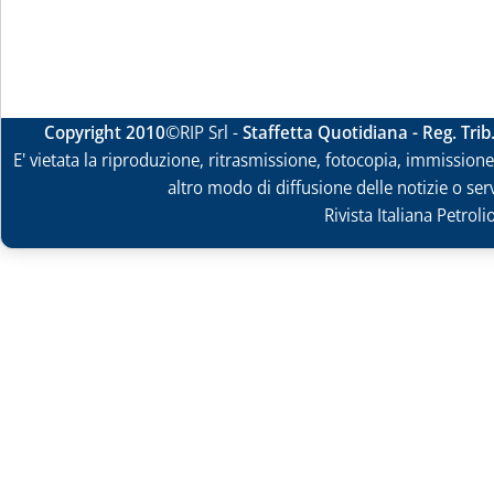
Copyright 2010
©RIP Srl -
Staffetta Quotidiana - Reg. Tri
E' vietata la riproduzione, ritrasmissione, fotocopia, immissione 
altro modo di diffusione delle notizie o ser
Rivista Italiana Petrol