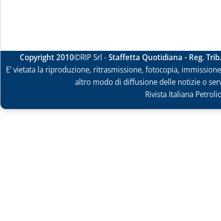
Copyright 2010
©RIP Srl -
Staffetta Quotidiana - Reg. Tri
E' vietata la riproduzione, ritrasmissione, fotocopia, immissione 
altro modo di diffusione delle notizie o ser
Rivista Italiana Petrol