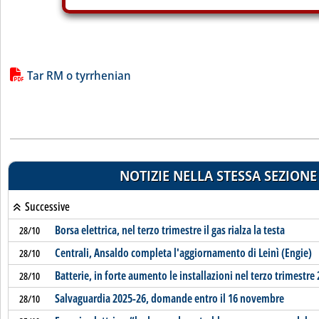
Lista allegati PDF alla notizia
Tar RM o tyrrhenian
NOTIZIE NELLA STESSA SEZIONE
Successive
Borsa elettrica, nel terzo trimestre il gas rialza la testa
28/10
Centrali, Ansaldo completa l'aggiornamento di Leinì (Engie)
28/10
Batterie, in forte aumento le installazioni nel terzo trimestre
28/10
Salvaguardia 2025-26, domande entro il 16 novembre
28/10