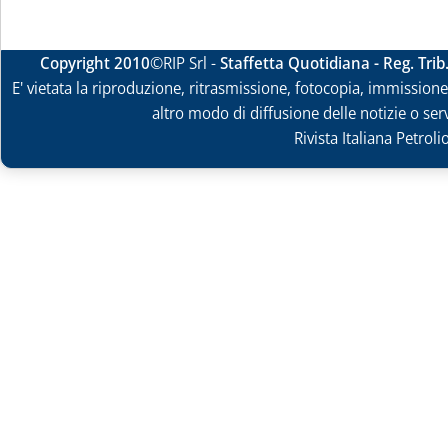
Copyright 2010
©RIP Srl -
Staffetta Quotidiana - Reg. Tri
E' vietata la riproduzione, ritrasmissione, fotocopia, immissione 
altro modo di diffusione delle notizie o ser
Rivista Italiana Petrol