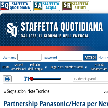
S
S
S
Attenzione! Esegui l'accesso per lèggere interamente la notizia.
Q
A
R
STAFFETTA
STAFFETTA
STAFFETTA
QUOTIDIANA
ACQUA
RIFIUTI
'Modulo Login per accedere'
Non ri
Username
password
Società
Politiche
Attività
HOME
▼
Leggi e atti amministrativi
▼
Associazioni
dell'Energia
Parlamentare
Segnalazioni Note Tecniche
Torna alla sezione
ve
Partnership Panasonic/Hera per Ne