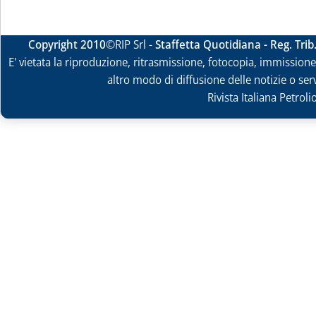
Copyright 2010
©RIP Srl -
Staffetta Quotidiana - Reg. Tri
E' vietata la riproduzione, ritrasmissione, fotocopia, immissione 
altro modo di diffusione delle notizie o ser
Rivista Italiana Petrol