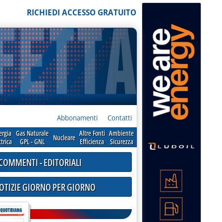
RICHIEDI ACCESSO GRATUITO
Abbonamenti
Contatti
ergia
Gas Naturale
Altre Fonti
Ambiente
Nucleare
ttrica
GPL - GNL
Efficienza
Sicurezza
COMMENTI - EDITORIALI
NOTIZIE GIORNO PER GIORNO