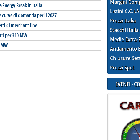
Margini Com
Energy Break in Italia
Listini C.C.I.A
e curve di domanda per il 2027
Prezzi Italia
tti di merchant line
Stacchi Italia
tti per 310 MW
Medie Extra-
50 MW
Andamento E
Chiusure Set
Prezzi Spot
EVENTI - 