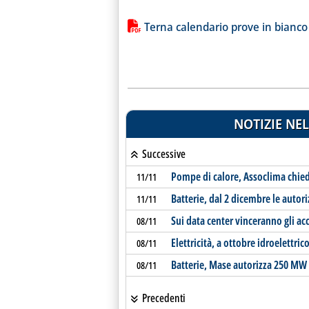
Lista allegati PDF alla notiz
Terna calendario prove in bianco
NOTIZIE NEL
Successive
Pompe di calore, Assoclima chied
11/11
Batterie, dal 2 dicembre le auto
11/11
Sui data center vinceranno gli a
08/11
Elettricità, a ottobre idroelettric
08/11
Batterie, Mase autorizza 250 MW 
08/11
Precedenti