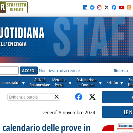
R
STAFFETTA
RIFIUTI
e'
Non riesco ad accedere
Ricerca
Attività
Mercati e
Distribuzione
En
amministrativi
▼
▼
▼
Petrolio
▼
Parlamentare
Prezzi
e Consumi
Ele
×
LE 
venerdì 8 novembre 2024
l calendario delle prove in