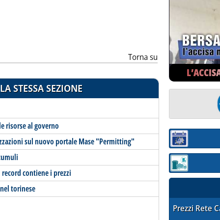
ia
Torna su
L’ACCIS
LA STESSA SEZIONE
e risorse al governo
rizzazioni sul nuovo portale Mase "Permitting"
Sezione:
ccumuli
Sezione: quotaz
o record contiene i prezzi
nel torinese
STAFFETTA PRE
Prezzi Rete 