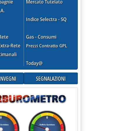
pagnie
Mercato Tutelato
.A.
Indice Selectra - SQ
Rete
Gas - Consumi
xtra-Rete
Prezzi Contratto GPL
timanali
Today@
CONVEGNI
SEGNALAZIONI