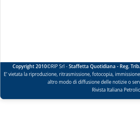
Copyright 2010
©RIP Srl -
Staffetta Quotidiana - Reg. Tri
E' vietata la riproduzione, ritrasmissione, fotocopia, immissione 
altro modo di diffusione delle notizie o ser
Rivista Italiana Petrol