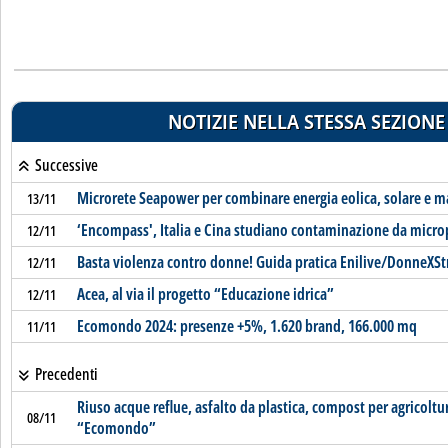
NOTIZIE NELLA STESSA SEZIONE
Successive
Microrete Seapower per combinare energia eolica, solare e 
13/11
‘Encompass', Italia e Cina studiano contaminazione da micro
12/11
Basta violenza contro donne! Guida pratica Enilive/DonneXSt
12/11
Acea, al via il progetto “Educazione idrica”
12/11
Ecomondo 2024: presenze +5%, 1.620 brand, 166.000 mq
11/11
Precedenti
Riuso acque reflue, asfalto da plastica, compost per agricoltur
08/11
“Ecomondo”