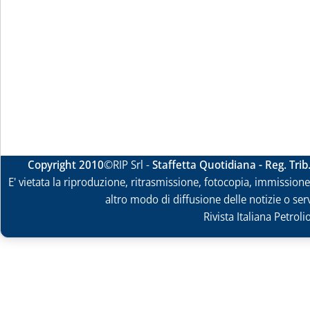
Copyright 2010
©RIP Srl -
Staffetta Quotidiana - Reg. Tri
E' vietata la riproduzione, ritrasmissione, fotocopia, immissione 
altro modo di diffusione delle notizie o ser
Rivista Italiana Petrol