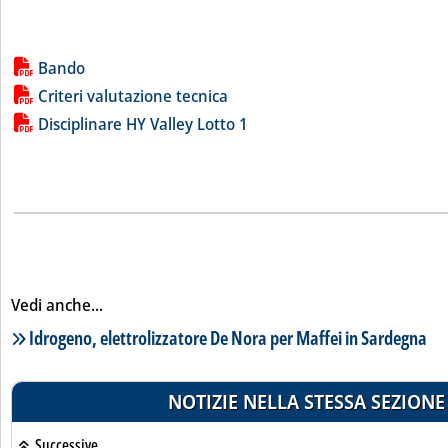
Lista allegati PDF alla notizia
Bando
Criteri valutazione tecnica
Disciplinare HY Valley Lotto 1
Vedi anche...
Lista notizie correlate
Idrogeno, elettrolizzatore De Nora per Maffei in Sardegna
NOTIZIE NELLA STESSA SEZIONE
Successive