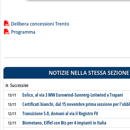
Lista allegati PDF alla notizia
Delibera concessioni Trento
Programma
NOTIZIE NELLA STESSA SEZIONE
Successive
Eolico, al via 3 MW Eurowind-Sunnerg-Leitwind a Trapani
13/11
Certificati bianchi, dal 15 novembre prima sessione per l'obb
13/11
Transizione 5.0, domani al via il Registro FV
12/11
Biometano, Eiffel con Bts per 4 impianti in Italia
12/11