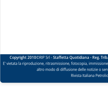
Copyright 2010
©RIP Srl -
Staffetta Quotidiana - Reg. Tri
E' vietata la riproduzione, ritrasmissione, fotocopia, immissione 
altro modo di diffusione delle notizie o ser
Rivista Italiana Petrol