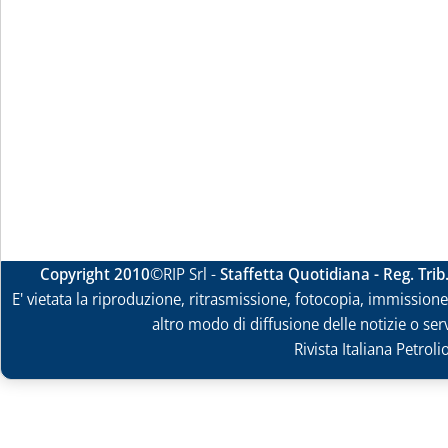
Copyright 2010
©RIP Srl -
Staffetta Quotidiana - Reg. Tri
E' vietata la riproduzione, ritrasmissione, fotocopia, immissione 
altro modo di diffusione delle notizie o ser
Rivista Italiana Petrol