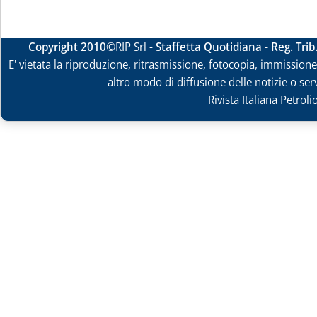
Copyright 2010
©RIP Srl -
Staffetta Quotidiana - Reg. Tri
E' vietata la riproduzione, ritrasmissione, fotocopia, immissione 
altro modo di diffusione delle notizie o ser
Rivista Italiana Petrol