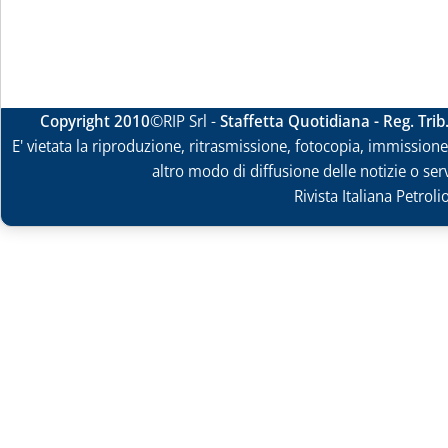
Copyright 2010
©RIP Srl -
Staffetta Quotidiana - Reg. Tri
E' vietata la riproduzione, ritrasmissione, fotocopia, immissione 
altro modo di diffusione delle notizie o ser
Rivista Italiana Petrol