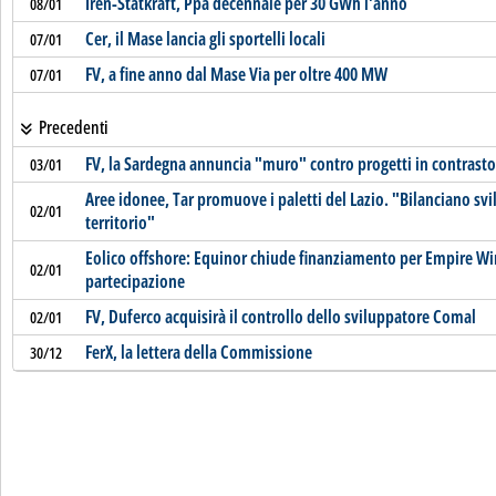
Iren-Statkraft, Ppa decennale per 30 GWh l'anno
08/01
Cer, il Mase lancia gli sportelli locali
07/01
FV, a fine anno dal Mase Via per oltre 400 MW
07/01
Precedenti
FV, la Sardegna annuncia "muro" contro progetti in contrast
03/01
Aree idonee, Tar promuove i paletti del Lazio. "Bilanciano svi
02/01
territorio"
Eolico offshore: Equinor chiude finanziamento per Empire Wi
02/01
partecipazione
FV, Duferco acquisirà il controllo dello sviluppatore Comal
02/01
FerX, la lettera della Commissione
30/12