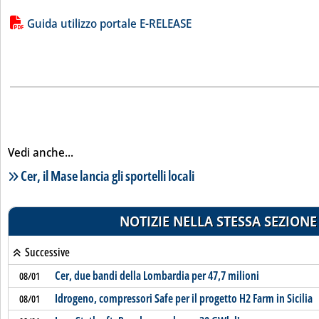
Lista allegati PDF alla notizia
Guida utilizzo portale E-RELEASE
Vedi anche...
Lista notizie correlate
Cer, il Mase lancia gli sportelli locali
NOTIZIE NELLA STESSA SEZIONE
Successive
Cer, due bandi della Lombardia per 47,7 milioni
08/01
Idrogeno, compressori Safe per il progetto H2 Farm in Sicilia
08/01