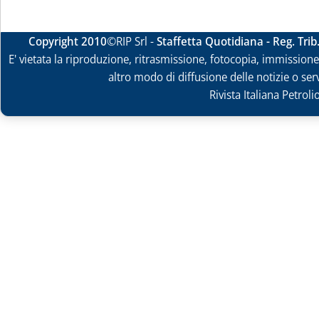
Copyright 2010
©RIP Srl -
Staffetta Quotidiana - Reg. Tri
E' vietata la riproduzione, ritrasmissione, fotocopia, immissione 
altro modo di diffusione delle notizie o ser
Rivista Italiana Petrol