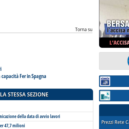
Torna su
L’ACCIS
i
 capacità Fer in Spagna
Sezione:
LA STESSA SEZIONE
Sezione: quotaz
icazione della data di avvio lavori
STAFFETTA PRE
Prezzi Rete 
er 47,7 milioni