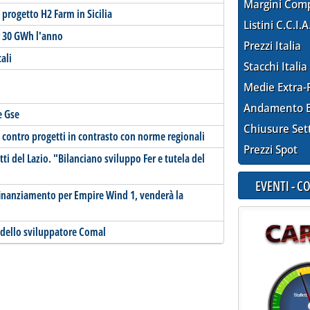
Margini Com
 progetto H2 Farm in Sicilia
Listini C.C.I.A
r 30 GWh l'anno
Prezzi Italia
cali
Stacchi Italia
Medie Extra-
Andamento E
e Gse
Chiusure Set
contro progetti in contrasto con norme regionali
Prezzi Spot
ti del Lazio. "Bilanciano sviluppo Fer e tutela del
EVENTI - 
finanziamento per Empire Wind 1, venderà la
o dello sviluppatore Comal