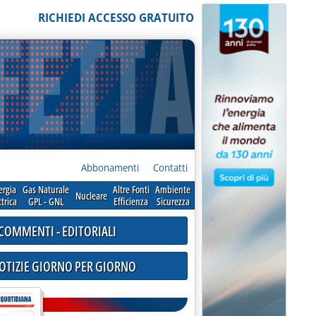
RICHIEDI ACCESSO GRATUITO
Abbonamenti
Contatti
ergia
Gas Naturale
Altre Fonti
Ambiente
Nucleare
ttrica
GPL - GNL
Efficienza
Sicurezza
COMMENTI - EDITORIALI
NOTIZIE GIORNO PER GIORNO