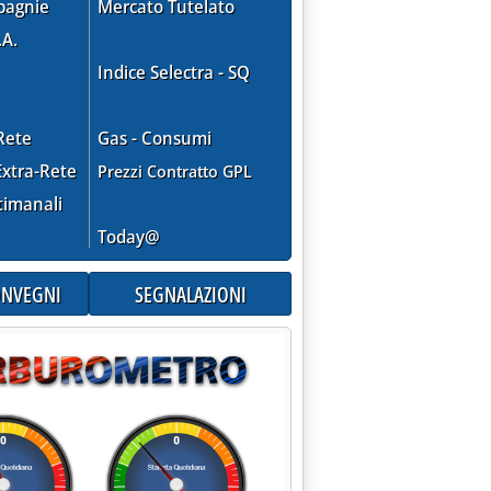
pagnie
Mercato Tutelato
.A.
Indice Selectra - SQ
Rete
Gas - Consumi
xtra-Rete
Prezzi Contratto GPL
timanali
Today@
CONVEGNI
SEGNALAZIONI