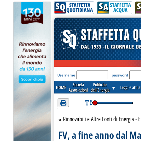
S
S
S
Attenzione! Esegui l'accesso per lèggere interamente la notizia.
Q
A
STAFFETTA
STAFFETTA
QUOTIDIANA
ACQUA
'Modulo Login per acceder
Username
password
Società
Politiche
HOME
▼
Leggi e atti 
Associazioni
dell'Energia
Rinnovabili e Altre Fonti di Energia - E
Torna alla sezione
FV, a fine anno dal M