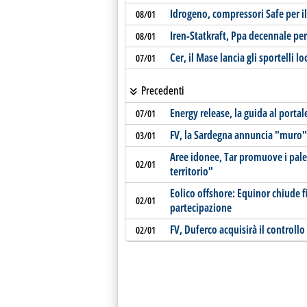
Idrogeno, compressori Safe per il
08/01
Iren-Statkraft, Ppa decennale pe
08/01
Cer, il Mase lancia gli sportelli lo
07/01
Precedenti
Energy release, la guida al portal
07/01
FV, la Sardegna annuncia "muro" 
03/01
Aree idonee, Tar promuove i palet
02/01
territorio"
Eolico offshore: Equinor chiude 
02/01
partecipazione
FV, Duferco acquisirà il controll
02/01