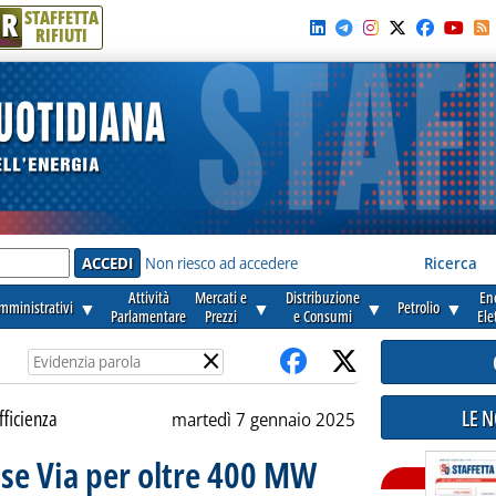
R
STAFFETTA
RIFIUTI
e'
Non riesco ad accedere
Ricerca
Attività
Mercati e
Distribuzione
En
amministrativi
▼
▼
▼
Petrolio
▼
Parlamentare
Prezzi
e Consumi
Ele
×
LE 
fficienza
martedì 7 gennaio 2025
ase Via per oltre 400 MW