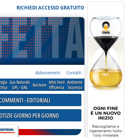
RICHIEDI ACCESSO GRATUITO
Abbonamenti
Contatti
ergia
Gas Naturale
Altre Fonti
Ambiente
Nucleare
ttrica
GPL - GNL
Efficienza
Sicurezza
COMMENTI - EDITORIALI
NOTIZIE GIORNO PER GIORNO