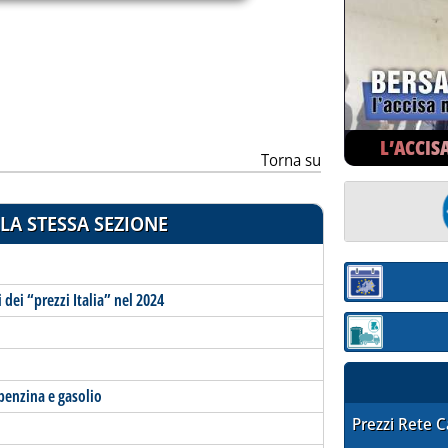
ia
L’ACCIS
Torna su
LA STESSA SEZIONE
Sezione:
dei “prezzi Italia” nel 2024
Sezione: quotaz
benzina e gasolio
STAFFETTA PRE
Prezzi Rete 