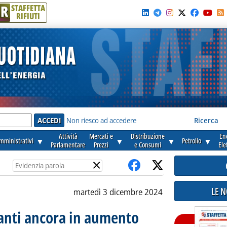
R
STAFFETTA
RIFIUTI
e'
Non riesco ad accedere
Ricerca
Attività
Mercati e
Distribuzione
En
amministrativi
▼
▼
▼
Petrolio
▼
Parlamentare
Prezzi
e Consumi
Ele
×
LE 
martedì 3 dicembre 2024
ranti ancora in aumento