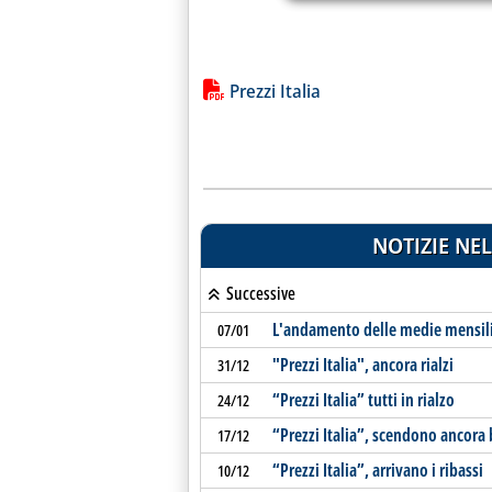
Lista allegati PDF alla notiz
Prezzi Italia
NOTIZIE NEL
Successive
L'andamento delle medie mensili 
07/01
"Prezzi Italia", ancora rialzi
31/12
“Prezzi Italia” tutti in rialzo
24/12
“Prezzi Italia”, scendono ancora 
17/12
“Prezzi Italia”, arrivano i ribassi
10/12