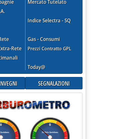
pagnie
Mercato Tutelato
.A.
Indice Selectra - SQ
Rete
Gas - Consumi
xtra-Rete
Prezzi Contratto GPL
timanali
Today@
CONVEGNI
SEGNALAZIONI