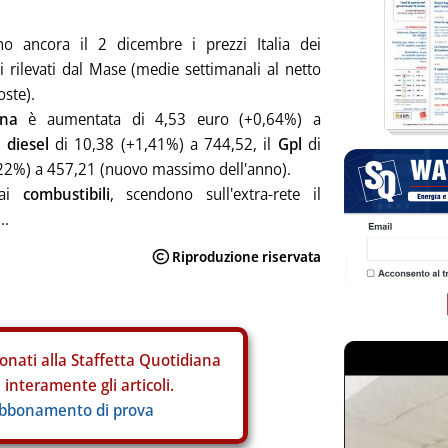
o ancora il 2 dicembre i prezzi Italia dei
i rilevati dal Mase (medie settimanali al netto
oste).
ina
è aumentata di 4,53 euro (+0,64%) a
l
diesel
di 10,38 (+1,41%) a 744,52, il
Gpl
di
22%) a 457,21 (nuovo massimo dell'anno).
 ai
combustibili
, scendono sull'extra-rete il
...
onati alla Staffetta Quotidiana
interamente gli articoli.
abbonamento di prova