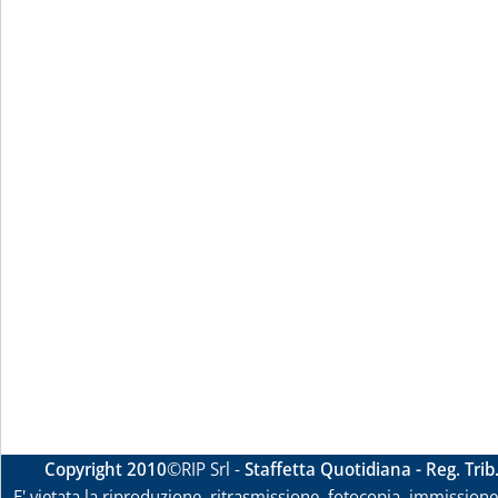
Copyright 2010
©RIP Srl -
Staffetta Quotidiana - Reg. Tri
E' vietata la riproduzione, ritrasmissione, fotocopia, immissione 