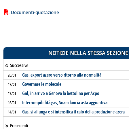
Lista allegati PDF alla notizia
Documenti-quotazione
NOTIZIE NELLA STESSA SEZIONE
Successive
Gas, export azero verso ritorno alla normalità
20/01
Governare le molecole
17/01
Gnl, in arrivo a Genova la bettolina per Axpo
17/01
Interrompibilità gas, Snam lancia asta aggiuntiva
16/01
Gas, si allunga e si intensifica il calo della produzione azera
14/01
Precedenti