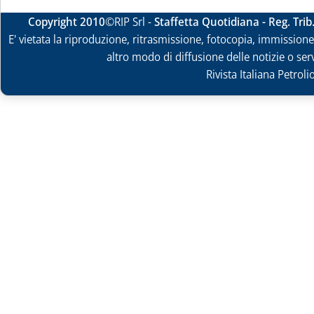
Copyright 2010
©RIP Srl -
Staffetta Quotidiana - Reg. Tri
E' vietata la riproduzione, ritrasmissione, fotocopia, immissione 
altro modo di diffusione delle notizie o ser
Rivista Italiana Petrol