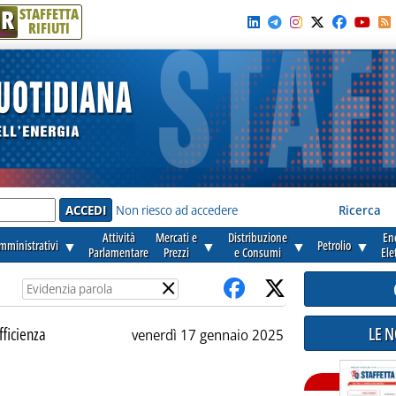
R
STAFFETTA
RIFIUTI
e'
Non riesco ad accedere
Ricerca
Attività
Mercati e
Distribuzione
En
amministrativi
▼
▼
▼
Petrolio
▼
Parlamentare
Prezzi
e Consumi
Ele
×
LE 
fficienza
venerdì 17 gennaio 2025