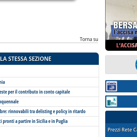
Torna su
L’ACCIS
LA STESSA SEZIONE
nia
Sezione:
ieste per il contributo in conto capitale
inquennale
Sezione: quotaz
re: rinnovabili tra delisting e policy in ritardo
pronti a partire in Sicilia e in Puglia
STAFFETTA PRE
Prezzi Rete 