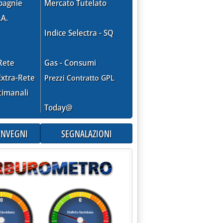
pagnie
Mercato Tutelato
.A.
Indice Selectra - SQ
Rete
Gas - Consumi
xtra-Rete
Prezzi Contratto GPL
timanali
Today@
CONVEGNI
SEGNALAZIONI