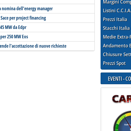
Margini Com
 la nomina dell'energy manager
Listini C.C.I.A
Sace per project financing
Prezzi Italia
 245 MW da Edpr
Stacchi Italia
i per 250 MW Eos
Medie Extra-
Andamento E
ende l'accettazione di nuove richieste
Chiusure Set
Prezzi Spot
EVENTI - 