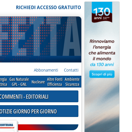
RICHIEDI ACCESSO GRATUITO
Abbonamenti
Contatti
ergia
Gas Naturale
Altre Fonti
Ambiente
Nucleare
ttrica
GPL - GNL
Efficienza
Sicurezza
COMMENTI - EDITORIALI
NOTIZIE GIORNO PER GIORNO