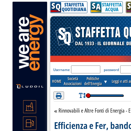
S
S
S
Attenzione! Esegui l'accesso per lèggere interamente la notizia.
Q
A
STAFFETTA
STAFFETTA
QUOTIDIANA
ACQUA
'Modulo Login per acceder
Username
password
Società
Politiche
HOME
▼
Leggi e atti 
Associazioni
dell'Energia
Rinnovabili e Altre Fonti di Energia - E
Torna alla sezione
Efficienza e Fer, bando