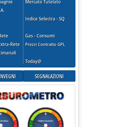
pagnie
Mercato Tutelato
.A.
Indice Selectra - SQ
Rete
Gas - Consumi
xtra-Rete
Prezzi Contratto GPL
timanali
Today@
CONVEGNI
SEGNALAZIONI