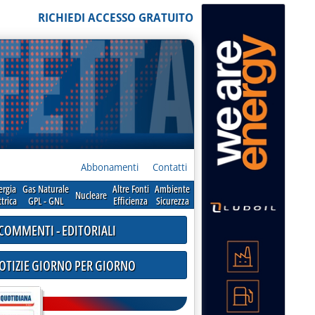
RICHIEDI ACCESSO GRATUITO
Abbonamenti
Contatti
ergia
Gas Naturale
Altre Fonti
Ambiente
Nucleare
ttrica
GPL - GNL
Efficienza
Sicurezza
COMMENTI - EDITORIALI
NOTIZIE GIORNO PER GIORNO