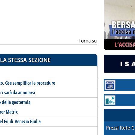
ia
Torna su
L’ACCIS
LA STESSA SEZIONE
o, Gse semplifica le procedure
Sezione:
ci sarà da annoiarsi
po della geotermia
Sezione: quotaz
 per Matrix
el Friuli-Venezia Giulia
STAFFETTA PRE
Prezzi Rete 