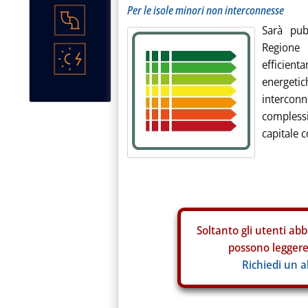
Per le isole minori non interconnesse
Sarà pub
Regione 
efficien
energeti
interconn
complessi
capitale c
Soltanto gli
utenti abb
possono leggere 
Richiedi un 