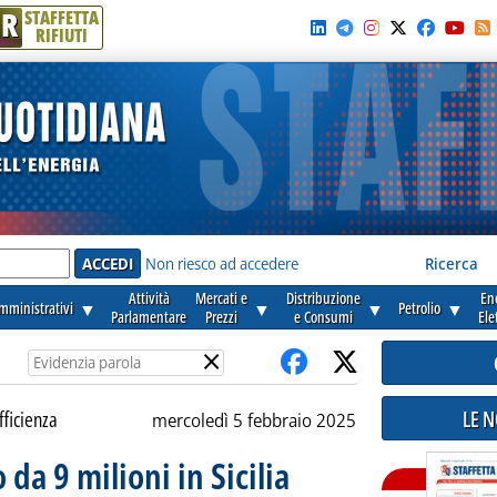
R
STAFFETTA
RIFIUTI
e'
Non riesco ad accedere
Ricerca
Attività
Mercati e
Distribuzione
En
amministrativi
▼
▼
▼
Petrolio
▼
Parlamentare
Prezzi
e Consumi
Ele
×
LE 
fficienza
mercoledì 5 febbraio 2025
 da 9 milioni in Sicilia