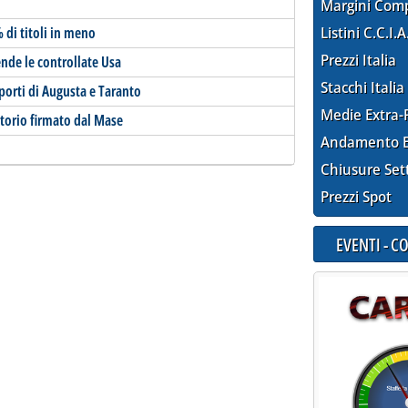
Margini Com
% di titoli in meno
Listini C.C.I.A
Prezzi Italia
nde le controllate Usa
Stacchi Italia
i porti di Augusta e Taranto
Medie Extra-
itorio firmato dal Mase
Andamento E
Chiusure Set
Prezzi Spot
EVENTI - 