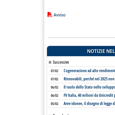
Lista allegati PDF alla notiz
Avviso
NOTIZIE NEL
Successive
Cogenerazione ad alto rendiment
07/02
Rinnovabili, perché nel 2025 non 
07/02
Il ruolo dello Stato nello svilup
06/02
FV Italia, 40 milioni da Unicredit
06/02
Aree idonee, il disegno di legge d
05/02