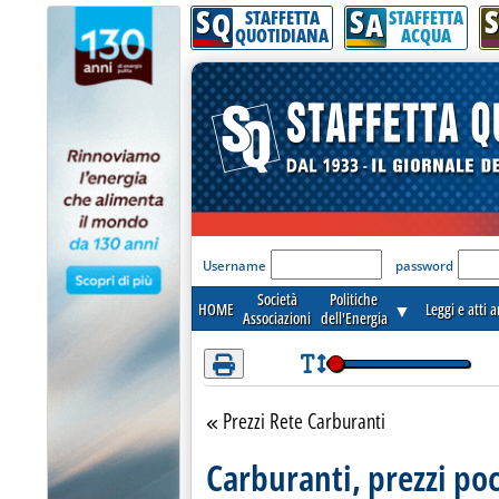
S
S
S
Attenzione! Esegui l'accesso per lèggere interamente la notizia.
Q
A
STAFFETTA
STAFFETTA
QUOTIDIANA
ACQUA
'Modulo Login per acceder
Username
password
Società
Politiche
HOME
▼
Leggi e atti 
Associazioni
dell'Energia
Prezzi Rete Carburanti
Torna alla sezione
Carburanti, prezzi po