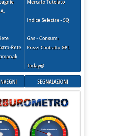
pagnie
Mercato Tutelato
.A.
Indice Selectra - SQ
Rete
Gas - Consumi
xtra-Rete
Prezzi Contratto GPL
timanali
Today@
CONVEGNI
SEGNALAZIONI