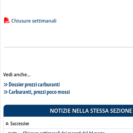
Lista allegati PDF alla notizia
Chiusure settimanali
Vedi anche...
Lista notizie correlate
Dossier prezzi carburanti
Carburanti, prezzi poco mossi
NOTIZIE NELLA STESSA SEZIONE
Successive