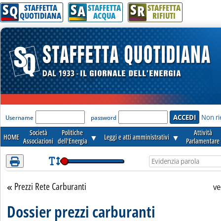
S
S
S
Attenzione! Esegui l'accesso per lèggere interamente la notizia.
Q
A
R
STAFFETTA
STAFFETTA
STAFFETTA
QUOTIDIANA
ACQUA
RIFIUTI
'Modulo Login per accedere'
Non ri
Username
password
Società
Politiche
Attività
HOME
▼
Leggi e atti amministrativi
▼
Associazioni
dell'Energia
Parlamentare
Prezzi Rete Carburanti
Torna alla sezione
ve
Dossier prezzi carburanti