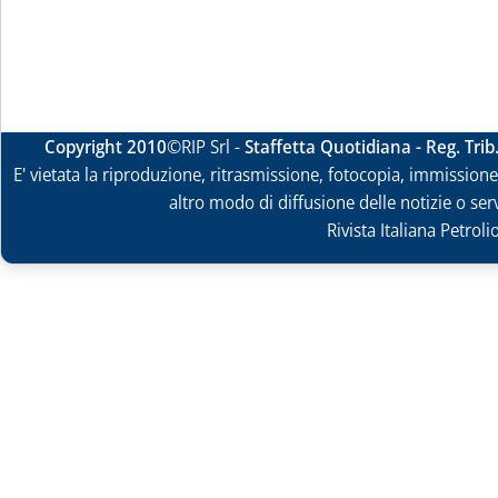
Copyright 2010
©RIP Srl -
Staffetta Quotidiana - Reg. Tri
E' vietata la riproduzione, ritrasmissione, fotocopia, immissione 
altro modo di diffusione delle notizie o ser
Rivista Italiana Petrol