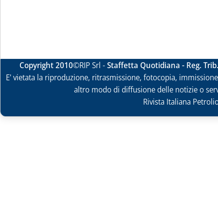
Copyright 2010
©RIP Srl -
Staffetta Quotidiana - Reg. Tri
E' vietata la riproduzione, ritrasmissione, fotocopia, immissione 
altro modo di diffusione delle notizie o ser
Rivista Italiana Petrol