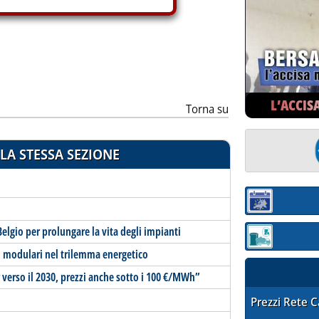
L’ACCIS
Torna su
LA STESSA SEZIONE
Sezione:
elgio per prolungare la vita degli impianti
Sezione: quotaz
i modulari nel trilemma energetico
 verso il 2030, prezzi anche sotto i 100 €/MWh”
STAFFETTA PRE
Prezzi Rete 