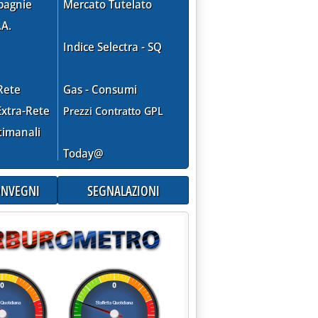
pagnie
Mercato Tutelato
.A.
Indice Selectra - SQ
Rete
Gas - Consumi
xtra-Rete
Prezzi Contratto GPL
timanali
Today@
CONVEGNI
SEGNALAZIONI