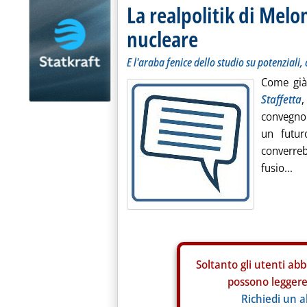
La realpolitik di Melon
nucleare
E l'araba fenice dello studio su potenziali,
Come già
Staffetta
convegno 
un futur
converre
fusio...
Soltanto gli
utenti abb
possono leggere 
Richiedi un 