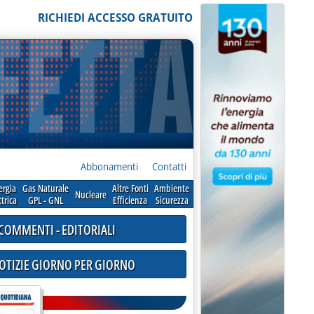
RICHIEDI ACCESSO GRATUITO
Abbonamenti
Contatti
ergia
Gas Naturale
Altre Fonti
Ambiente
Nucleare
ttrica
GPL - GNL
Efficienza
Sicurezza
COMMENTI - EDITORIALI
NOTIZIE GIORNO PER GIORNO