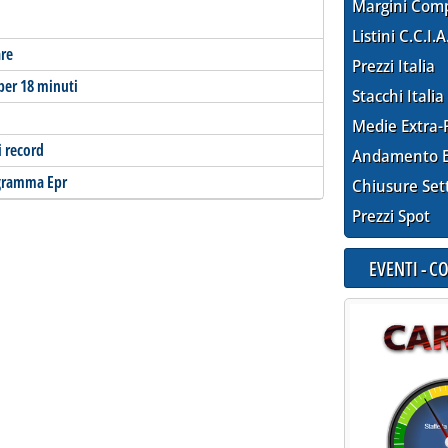
Margini Com
Listini C.C.I.A
are
Prezzi Italia
per 18 minuti
Stacchi Italia
Medie Extra-
i record
Andamento E
ogramma Epr
Chiusure Set
Prezzi Spot
EVENTI - 