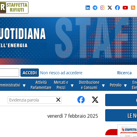
R
STAFFETTA
RIFIUTI
e'
Non riesco ad accedere
Ricerca
Attività
Mercati e
Distribuzione
En
amministrativi
▼
▼
▼
Petrolio
▼
Parlamentare
Prezzi
e Consumi
Ele
×
LE 
venerdì 7 febbraio 2025