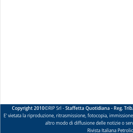
Copyright 2010
©RIP Srl -
Staffetta Quotidiana - Reg. Tri
E' vietata la riproduzione, ritrasmissione, fotocopia, immissione 
altro modo di diffusione delle notizie o ser
Rivista Italiana Petrol