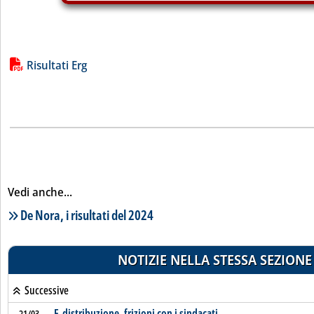
Lista allegati PDF alla notizia
Risultati Erg
Vedi anche...
Lista notizie correlate
De Nora, i risultati del 2024
NOTIZIE NELLA STESSA SEZIONE
Successive
E-distribuzione, frizioni con i sindacati
21/03