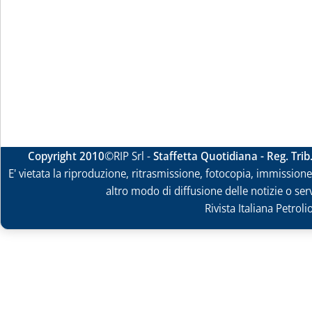
Copyright 2010
©RIP Srl -
Staffetta Quotidiana - Reg. Tri
E' vietata la riproduzione, ritrasmissione, fotocopia, immissione 
altro modo di diffusione delle notizie o ser
Rivista Italiana Petrol