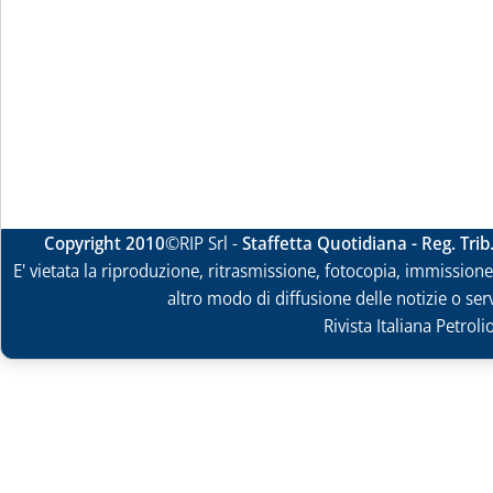
Copyright 2010
©RIP Srl -
Staffetta Quotidiana - Reg. Tri
E' vietata la riproduzione, ritrasmissione, fotocopia, immissione 
altro modo di diffusione delle notizie o ser
Rivista Italiana Petrol