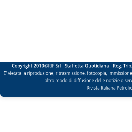
Copyright 2010
©RIP Srl -
Staffetta Quotidiana - Reg. Tri
E' vietata la riproduzione, ritrasmissione, fotocopia, immissione 
altro modo di diffusione delle notizie o ser
Rivista Italiana Petrol