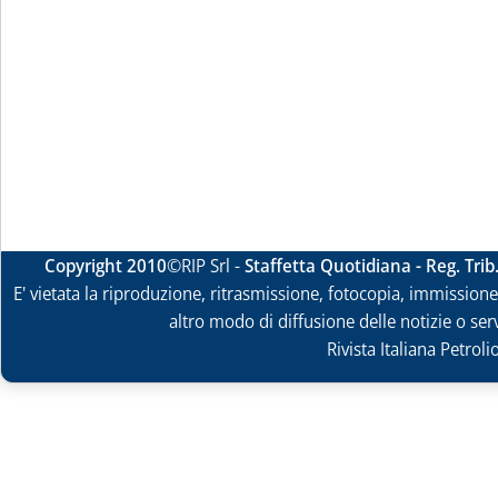
Copyright 2010
©RIP Srl -
Staffetta Quotidiana - Reg. Tri
E' vietata la riproduzione, ritrasmissione, fotocopia, immissione 
altro modo di diffusione delle notizie o ser
Rivista Italiana Petrol