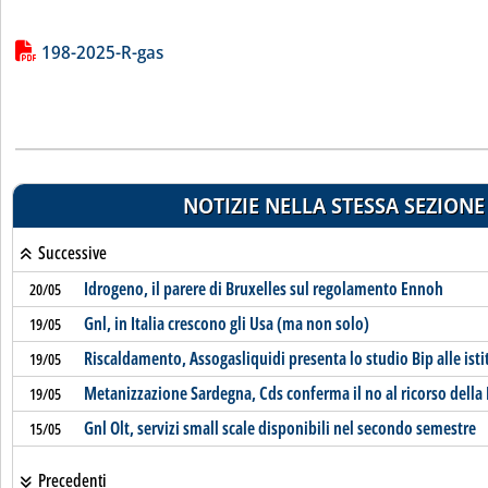
Lista allegati PDF alla notizia
198-2025-R-gas
NOTIZIE NELLA STESSA SEZIONE
Successive
Idrogeno, il parere di Bruxelles sul regolamento Ennoh
20/05
Gnl, in Italia crescono gli Usa (ma non solo)
19/05
Riscaldamento, Assogasliquidi presenta lo studio Bip alle isti
19/05
Metanizzazione Sardegna, Cds conferma il no al ricorso della
19/05
Gnl Olt, servizi small scale disponibili nel secondo semestre
15/05
Precedenti