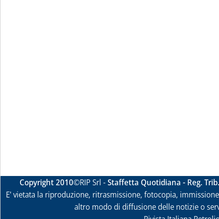
Copyright 2010
©RIP Srl -
Staffetta Quotidiana - Reg. Tri
E' vietata la riproduzione, ritrasmissione, fotocopia, immissione 
altro modo di diffusione delle notizie o ser
Rivista Italiana Petrol