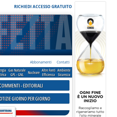
RICHIEDI ACCESSO GRATUITO
Abbonamenti
Contatti
ergia
Gas Naturale
Altre Fonti
Ambiente
Nucleare
ttrica
GPL - GNL
Efficienza
Sicurezza
COMMENTI - EDITORIALI
NOTIZIE GIORNO PER GIORNO