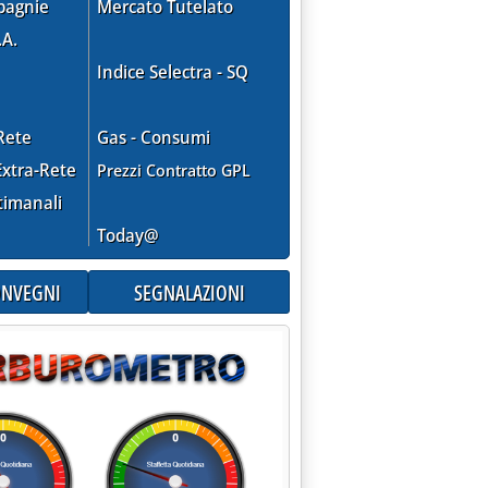
pagnie
Mercato Tutelato
.A.
Indice Selectra - SQ
Rete
Gas - Consumi
xtra-Rete
Prezzi Contratto GPL
timanali
Today@
CONVEGNI
SEGNALAZIONI