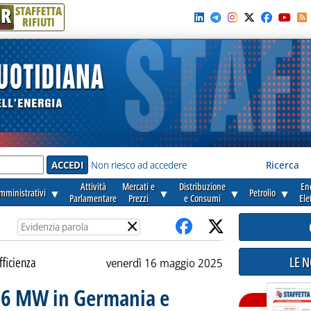
R
STAFFETTA
RIFIUTI
e'
Non riesco ad accedere
Ricerca
Attività
Mercati e
Distribuzione
En
amministrativi
▼
▼
▼
Petrolio
▼
Parlamentare
Prezzi
e Consumi
Ele
×
LE 
fficienza
venerdì 16 maggio 2025
36 MW in Germania e