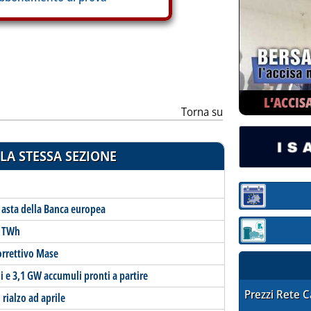
L’ACCIS
Torna su
LA STESSA SEZIONE
Sezione:
 asta della Banca europea
1 TWh
Sezione: quotaz
orrettivo Mase
i e 3,1 GW accumuli pronti a partire
STAFFETTA PRE
Prezzi Rete 
rialzo ad aprile