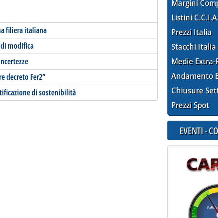
Margini Com
Listini C.C.I.A
 filiera italiana
Prezzi Italia
 di modifica
Stacchi Italia
 incertezze
Medie Extra-
Andamento E
re decreto Fer2”
Chiusure Set
tificazione di sostenibilità
Prezzi Spot
EVENTI - 