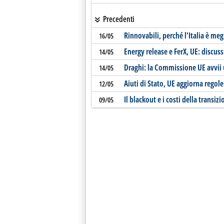
Precedenti
Rinnovabili, perché l'Italia è me
16/05
Energy release e FerX, UE: discuss
14/05
Draghi: la Commissione UE avvii 
14/05
Aiuti di Stato, UE aggiorna regol
12/05
Il blackout e i costi della transiz
09/05