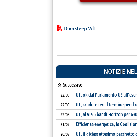
Lista allegati PDF alla notiz
Doorsteep VdL
NOTIZIE NEL
Successive
UE, ok dal Parlamento UE all'ese
22/05
UE, scaduto ieri il termine per il
22/05
UE, al via 5 bandi Horizon per 63
22/05
Efficienza energetica, la Coalizi
21/05
UE, il diciassettesimo pacchetto d
20/05