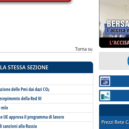
ia
L’ACCIS
Torna su
LA STESSA SEZIONE
Sezione:
nzione delle Pmi dai dazi CO
2
Sezione: quotaz
 recepimento della Red III
0 mln
one UE approva il programma di lavoro
STAFFETTA PRE
Prezzi Rete 
i sanzioni alla Russia