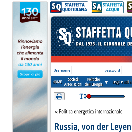
S
S
S
Attenzione! Esegui l'accesso per lèggere interamente la notizia.
Q
A
STAFFETTA
STAFFETTA
QUOTIDIANA
ACQUA
'Modulo Login per acceder
Username
password
Società
Politiche
HOME
▼
Leggi e atti 
Associazioni
dell'Energia
Politica energetica internazionale
Torna alla sezione
Russia, von der Leyen