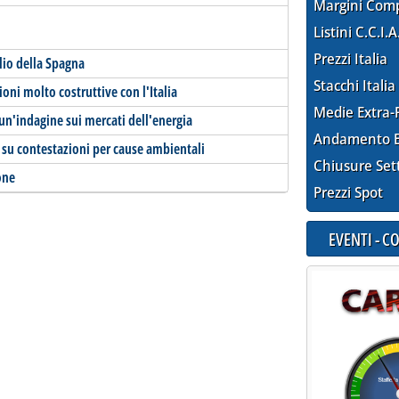
Margini Com
Listini C.C.I.A
Prezzi Italia
glio della Spagna
Stacchi Italia
ioni molto costruttive con l'Italia
Medie Extra-
un'indagine sui mercati dell'energia
Andamento E
e su contestazioni per cause ambientali
Chiusure Set
ione
Prezzi Spot
EVENTI - 