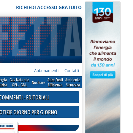
RICHIEDI ACCESSO GRATUITO
Abbonamenti
Contatti
ergia
Gas Naturale
Altre Fonti
Ambiente
Nucleare
ttrica
GPL - GNL
Efficienza
Sicurezza
COMMENTI - EDITORIALI
NOTIZIE GIORNO PER GIORNO