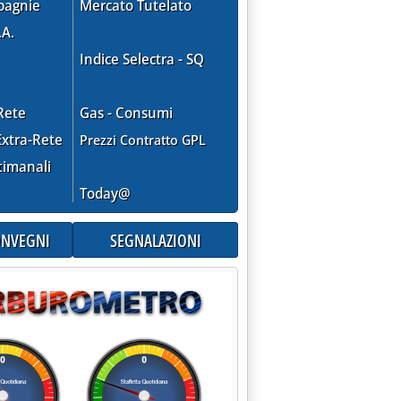
pagnie
Mercato Tutelato
.A.
Indice Selectra - SQ
Rete
Gas - Consumi
xtra-Rete
Prezzi Contratto GPL
timanali
Today@
CONVEGNI
SEGNALAZIONI