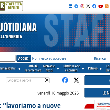
R
STAFFETTA
RIFIUTI
e'
Non riesco ad accedere
Ricerca
Attività
Mercati e
Distribuzione
En
amministrativi
▼
▼
▼
Petrolio
▼
Parlamentare
Prezzi
e Consumi
Ele
×
LE 
venerdì 16 maggio 2025
: “lavoriamo a nuove