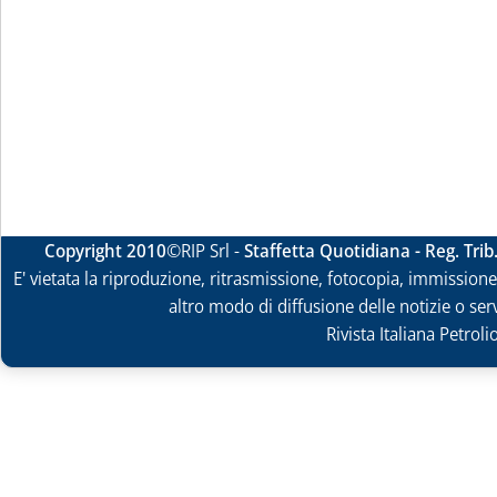
Copyright 2010
©RIP Srl -
Staffetta Quotidiana - Reg. Tri
E' vietata la riproduzione, ritrasmissione, fotocopia, immissione 
altro modo di diffusione delle notizie o ser
Rivista Italiana Petrol