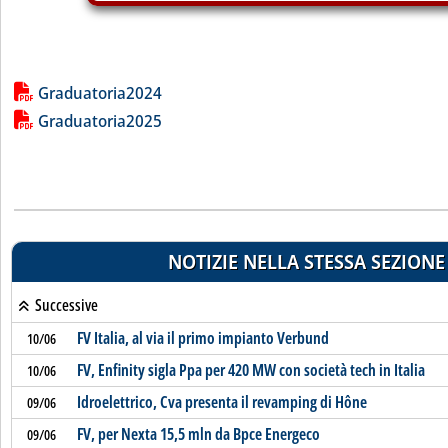
Lista allegati PDF alla notizia
Graduatoria2024
Graduatoria2025
NOTIZIE NELLA STESSA SEZIONE
Successive
FV Italia, al via il primo impianto Verbund
10/06
FV, Enfinity sigla Ppa per 420 MW con società tech in Italia
10/06
Idroelettrico, Cva presenta il revamping di Hône
09/06
FV, per Nexta 15,5 mln da Bpce Energeco
09/06