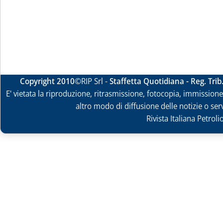
Copyright 2010
©RIP Srl -
Staffetta Quotidiana - Reg. Tri
E' vietata la riproduzione, ritrasmissione, fotocopia, immissione 
altro modo di diffusione delle notizie o ser
Rivista Italiana Petrol