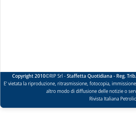
Copyright 2010
©RIP Srl -
Staffetta Quotidiana - Reg. Tri
E' vietata la riproduzione, ritrasmissione, fotocopia, immissione 
altro modo di diffusione delle notizie o ser
Rivista Italiana Petrol