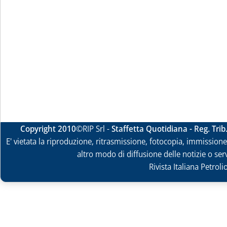
Copyright 2010
©RIP Srl -
Staffetta Quotidiana - Reg. Tri
E' vietata la riproduzione, ritrasmissione, fotocopia, immissione 
altro modo di diffusione delle notizie o ser
Rivista Italiana Petrol