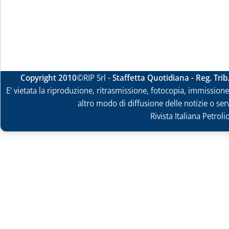
Copyright 2010
©RIP Srl -
Staffetta Quotidiana - Reg. Tri
E' vietata la riproduzione, ritrasmissione, fotocopia, immissione 
altro modo di diffusione delle notizie o ser
Rivista Italiana Petrol