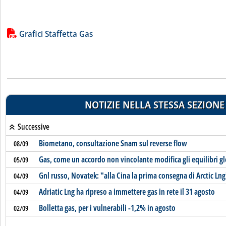
Lista allegati PDF alla notizia
Grafici Staffetta Gas
NOTIZIE NELLA STESSA SEZIONE
Successive
Biometano, consultazione Snam sul reverse flow
08/09
Gas, come un accordo non vincolante modifica gli equilibri gl
05/09
Gnl russo, Novatek: "alla Cina la prima consegna di Arctic Lng
04/09
Adriatic Lng ha ripreso a immettere gas in rete il 31 agosto
04/09
Bolletta gas, per i vulnerabili -1,2% in agosto
02/09