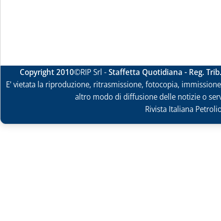
Copyright 2010
©RIP Srl -
Staffetta Quotidiana - Reg. Tri
E' vietata la riproduzione, ritrasmissione, fotocopia, immissione 
altro modo di diffusione delle notizie o ser
Rivista Italiana Petrol