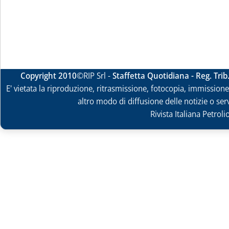
Copyright 2010
©RIP Srl -
Staffetta Quotidiana - Reg. Tri
E' vietata la riproduzione, ritrasmissione, fotocopia, immissione 
altro modo di diffusione delle notizie o ser
Rivista Italiana Petrol