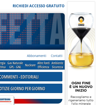
RICHIEDI ACCESSO GRATUITO
Abbonamenti
Contatti
ergia
Gas Naturale
Altre Fonti
Ambiente
Nucleare
ttrica
GPL - GNL
Efficienza
Sicurezza
COMMENTI - EDITORIALI
NOTIZIE GIORNO PER GIORNO