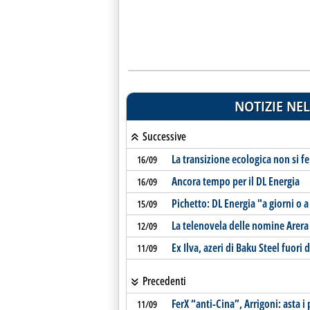
NOTIZIE NEL
Successive
La transizione ecologica non si f
16/09
Ancora tempo per il DL Energia
16/09
Pichetto: DL Energia "a giorni o 
15/09
La telenovela delle nomine Arera
12/09
Ex Ilva, azeri di Baku Steel fuori d
11/09
Precedenti
FerX “anti-Cina”, Arrigoni: asta i
11/09