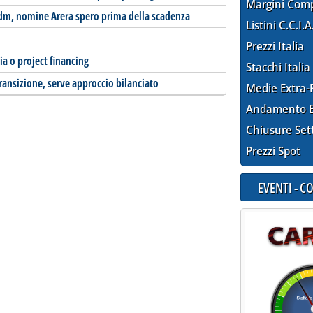
Margini Com
 Cdm, nomine Arera spero prima della scadenza
Listini C.C.I.A
Prezzi Italia
ia o project financing
Stacchi Italia
transizione, serve approccio bilanciato
Medie Extra-
Andamento E
Chiusure Set
Prezzi Spot
EVENTI - 