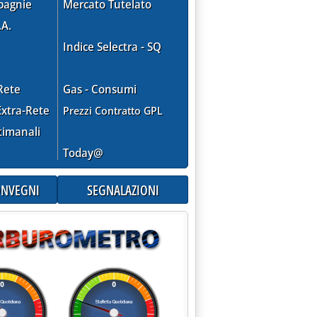
pagnie
Mercato Tutelato
.A.
Indice Selectra - SQ
Rete
Gas - Consumi
xtra-Rete
Prezzi Contratto GPL
timanali
Today@
CONVEGNI
SEGNALAZIONI