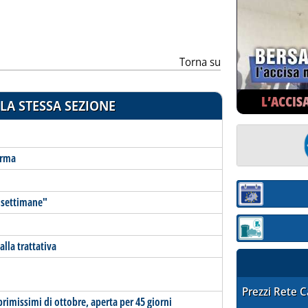
Torna su
L’ACCIS
LA STESSA SEZIONE
erma
Sezione:
a settimane"
Sezione: quotaz
alla trattativa
STAFFETTA PRE
Prezzi Rete 
 primissimi di ottobre, aperta per 45 giorni