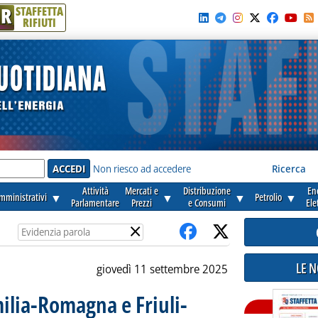
R
STAFFETTA
RIFIUTI
e'
Non riesco ad accedere
Ricerca
Attività
Mercati e
Distribuzione
En
amministrativi
▼
▼
▼
Petrolio
▼
Parlamentare
Prezzi
e Consumi
Ele
×
LE 
giovedì 11 settembre 2025
milia-Romagna e Friuli-