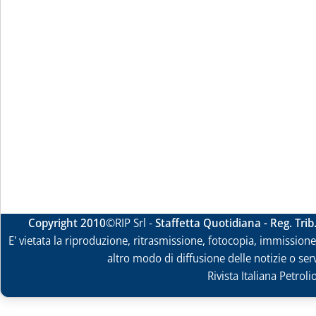
Copyright 2010
©RIP Srl -
Staffetta Quotidiana - Reg. Tri
E' vietata la riproduzione, ritrasmissione, fotocopia, immissione 
altro modo di diffusione delle notizie o ser
Rivista Italiana Petrol