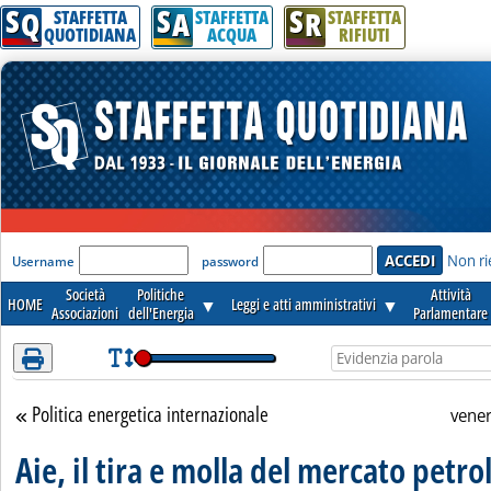
S
S
S
Attenzione! Esegui l'accesso per lèggere interamente la notizia.
Q
A
R
STAFFETTA
STAFFETTA
STAFFETTA
QUOTIDIANA
ACQUA
RIFIUTI
'Modulo Login per accedere'
Non ri
Username
password
Società
Politiche
Attività
HOME
▼
Leggi e atti amministrativi
▼
Associazioni
dell'Energia
Parlamentare
Politica energetica internazionale
Torna alla sezione
vene
Aie, il tira e molla del mercato petro