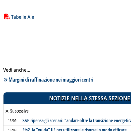
Lista allegati PDF alla notizia
Tabelle Aie
Vedi anche...
Lista notizie correlate
Margini di raffinazione nei maggiori centri
NOTIZIE NELLA STESSA SEZIONE
Successive
S&P ripensa gli scenari: "andare oltre la transizione energetic
16/09
Ets2, la “guida” UE per utilizzare le risorse in modo efficace
15/09