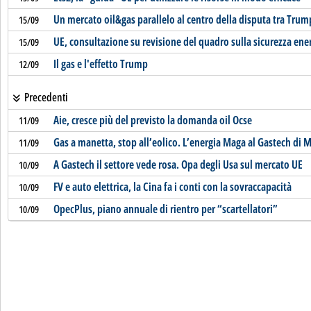
Un mercato oil&gas parallelo al centro della disputa tra Trum
15/09
UE, consultazione su revisione del quadro sulla sicurezza ene
15/09
Il gas e l'effetto Trump
12/09
Precedenti
Aie, cresce più del previsto la domanda oil Ocse
11/09
Gas a manetta, stop all’eolico. L’energia Maga al Gastech di 
11/09
A Gastech il settore vede rosa. Opa degli Usa sul mercato UE
10/09
FV e auto elettrica, la Cina fa i conti con la sovraccapacità
10/09
OpecPlus, piano annuale di rientro per “scartellatori”
10/09