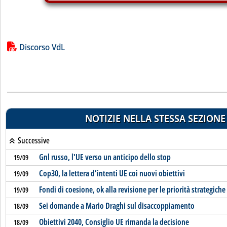
Lista allegati PDF alla notizia
Discorso VdL
NOTIZIE NELLA STESSA SEZIONE
Successive
Gnl russo, l'UE verso un anticipo dello stop
19/09
Cop30, la lettera d’intenti UE coi nuovi obiettivi
19/09
Fondi di coesione, ok alla revisione per le priorità strategiche
19/09
Sei domande a Mario Draghi sul disaccoppiamento
18/09
Obiettivi 2040, Consiglio UE rimanda la decisione
18/09