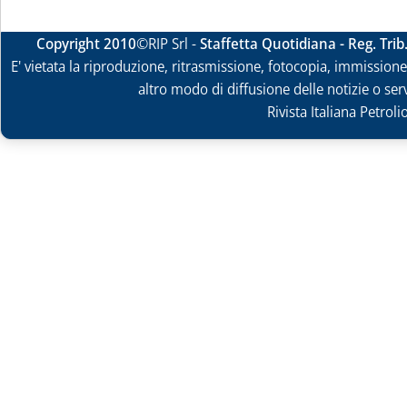
Copyright 2010
©RIP Srl -
Staffetta Quotidiana - Reg. Tri
E' vietata la riproduzione, ritrasmissione, fotocopia, immissione 
altro modo di diffusione delle notizie o ser
Rivista Italiana Petrol