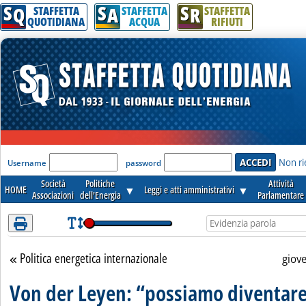
S
S
S
Attenzione! Esegui l'accesso per lèggere interamente la notizia.
Q
A
R
STAFFETTA
STAFFETTA
STAFFETTA
QUOTIDIANA
ACQUA
RIFIUTI
'Modulo Login per accedere'
Non ri
Username
password
Società
Politiche
Attività
HOME
▼
Leggi e atti amministrativi
▼
Associazioni
dell'Energia
Parlamentare
Politica energetica internazionale
Torna alla sezione
giov
Von der Leyen: “possiamo diventar