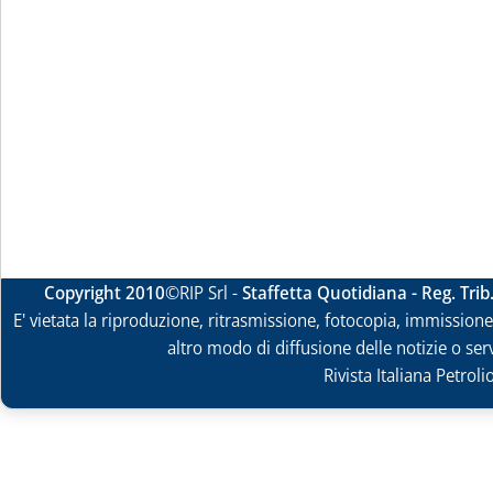
Copyright 2010
©RIP Srl -
Staffetta Quotidiana - Reg. Tri
E' vietata la riproduzione, ritrasmissione, fotocopia, immissione 
altro modo di diffusione delle notizie o ser
Rivista Italiana Petrol